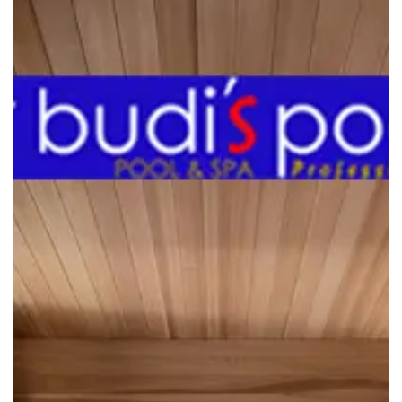
Tingkatkan
FUNGSI
SISTEM
KEKEBALAN
TUBUH