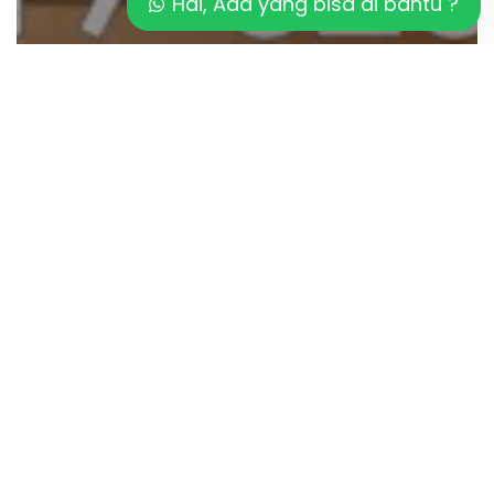
Hai, Ada yang bisa di bantu ?
Artikel
Kurangi Risiko HIPERTENSI dengan
SAUNA
Pilih
SAUNA
atau
STEAM
ROOM?