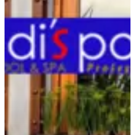
Recycle
pada
Kolam
Renang
Mewah