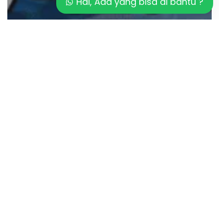
Hai, Ada yang bisa di bantu ?
Artikel
Kualitas Material Mosaic Kolam
Renang
Inspirasi
Mosaic
Gradasi
Terpopuler
Tahun
2026