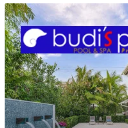
JASA
Pembuatan
KOLAM
RENANG
di
PAPUA