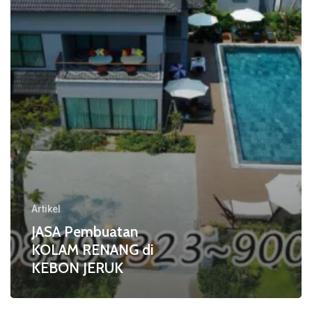
di
KEBON
JERUK
Artikel
JASA Pembuatan
KOLAM RENANG di
KEBON JERUK