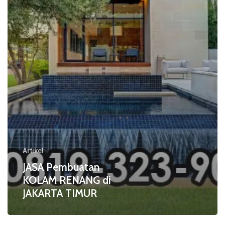
di
JAKARTA
TIMUR
Artikel
JASA Pembuatan
KOLAM RENANG di
JAKARTA TIMUR