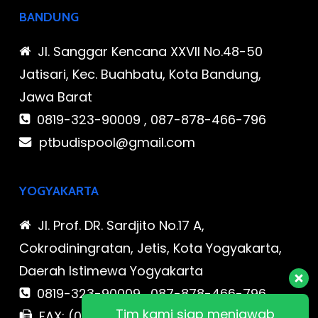
BANDUNG
Jl. Sanggar Kencana XXVII No.48-50
Jatisari, Kec. Buahbatu, Kota Bandung,
Jawa Barat
0819-323-90009 , 087-878-466-796
ptbudispool@gmail.com
YOGYAKARTA
Jl. Prof. DR. Sardjito No.17 A,
Cokrodiningratan, Jetis, Kota Yogyakarta,
Daerah Istimewa Yogyakarta
0819-323-90009 , 087-878-466-796
Tim kami siap menjawab
FAX: (021) 780 7511