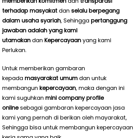
memberikan komitmen
dan
transparasi
terhadap masyakat
dan
selalu berpegang
dalam usaha syariah
, Sehingga
pertanggung
jawaban adalah yang kami
utamakan
dan
Kepercayaan
yang kami
Perlukan.
Untuk memberikan gambaran
kepada
masyarakat umum
dan untuk
membangun
kepercayaan
, maka dengan ini
kami suguhkan
mini company profile
online
sebagai gambaran kepercayaan jasa
kami yang pernah di berikan oleh mayarakat,
Sehingga bisa untuk membangun kepercayaan
kerja sama yang baik.