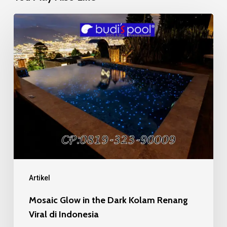
Mosaic
Glow
in
the
Dark
Kolam
Renang
Viral
di
Indonesia
Artikel
Mosaic Glow in the Dark Kolam Renang
Viral di Indonesia