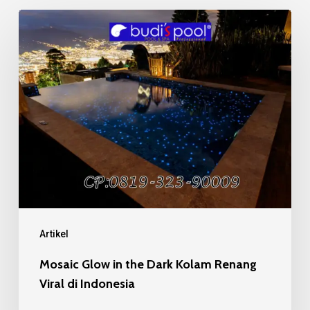
Mosaic
Glow
in
the
Dark
Kolam
Renang
Viral
di
Indonesia
Artikel
Mosaic Glow in the Dark Kolam Renang
Viral di Indonesia