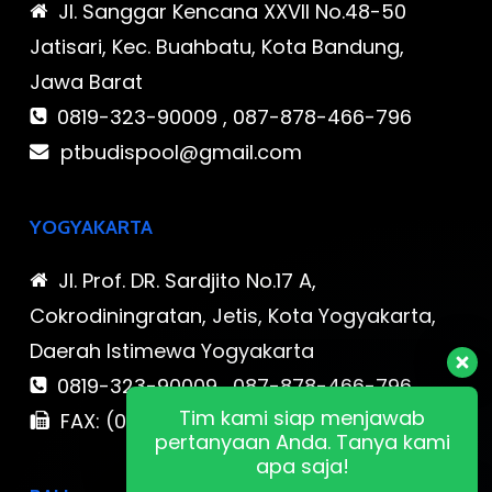
Jl. Sanggar Kencana XXVII No.48-50
Jatisari, Kec. Buahbatu, Kota Bandung,
Jawa Barat
0819-323-90009 , 087-878-466-796
ptbudispool@gmail.com
YOGYAKARTA
Jl. Prof. DR. Sardjito No.17 A,
Cokrodiningratan, Jetis, Kota Yogyakarta,
Daerah Istimewa Yogyakarta
0819-323-90009 , 087-878-466-796
Tim kami siap menjawab
FAX: (021) 780 7511
pertanyaan Anda. Tanya kami
apa saja!