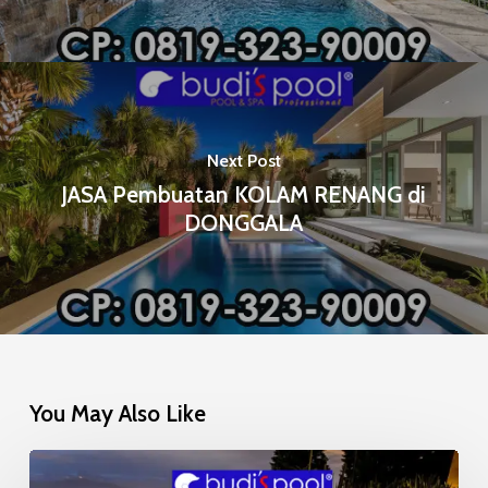
Next Post
JASA Pembuatan KOLAM RENANG di
DONGGALA
You May Also Like
Mosaic