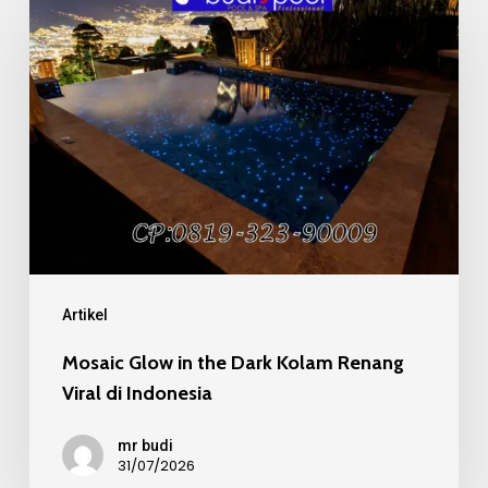
Glow
in
the
Dark
Kolam
Renang
Viral
di
Indonesia
Artikel
Mosaic Glow in the Dark Kolam Renang
Viral di Indonesia
mr budi
31/07/2026