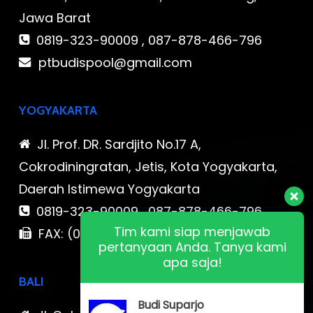
Jawa Barat
0819-323-90009 , 087-878-466-796
ptbudispool@gmail.com
YOGYAKARTA
Jl. Prof. DR. Sardjito No.17 A,
Cokrodiningratan, Jetis, Kota Yogyakarta,
Daerah Istimewa Yogyakarta
0819-323-90009 , 087-878-466-796
Tim kami siap menjawab
FAX: (021) 780 7511
pertanyaan Anda. Tanya kami
apa saja!
BALI
Budi Suparjo