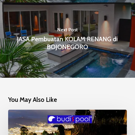
Next Post
JASA Pembuatan KOLAM RENANG di
BOJONEGORO
You May Also Like
Mosaic
Glow
in