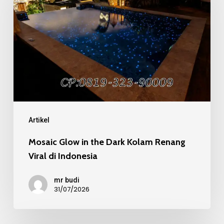
the
Dark
Kolam
Renang
Viral
di
Indonesia
Artikel
Mosaic Glow in the Dark Kolam Renang
Viral di Indonesia
mr budi
31/07/2026