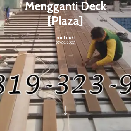
Mengganti Deck
[Plaza]
mr budi
05/06/2020