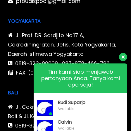
ptbudispool@gmail.com
YOGYAKARTA
Jl. Prof. DR. Sardjito No.17 A,
Cokrodiningratan, Jetis, Kota Yogyakarta,
Daerah Istimewa Yogyakarta
0819-323-90009 , 087-878-466-796
Tim kami siap menjawab
FAX: (021) 780 7511
pertanyaan Anda. Tanya kami
apa saja!
BALI
Budi Suparjo
Jl. Cokroaminoto No. 17 Denpasar 80116
Available
Bali & Jl. Kerobokan No. 54, Kuta, Bali bali 2
Calvin
0819-323-90009 , 087-878-466-796
Available