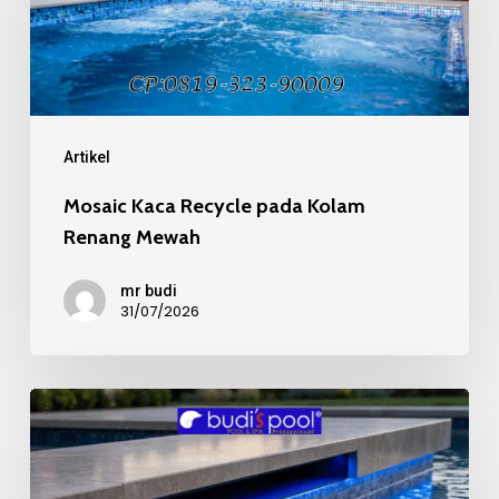
pada
Kolam
Renang
Mewah
Artikel
Mosaic Kaca Recycle pada Kolam
Renang Mewah
mr budi
31/07/2026
Kualitas
Material
Mosaic