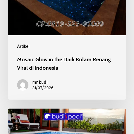
Kolam
Renang
Viral
di
Indonesia
Artikel
Mosaic Glow in the Dark Kolam Renang
Viral di Indonesia
mr budi
31/07/2026
Mosaic
Kaca
Recycle