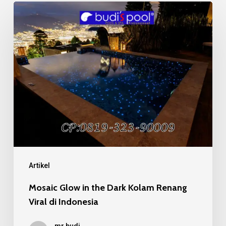
Mosaic
Glow
in
the
Dark
Kolam
Renang
Viral
di
Indonesia
Artikel
Mosaic Glow in the Dark Kolam Renang
Viral di Indonesia
mr budi