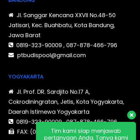
BANDUNG
Jl. Sanggar Kencana XXVII No.48-50
Jatisari, Kec. Buahbatu, Kota Bandung,
Jawa Barat
0819-323-90009 , 087-878-466-796
ptbudispool@gmail.com
YOGYAKARTA
Jl. Prof. DR. Sardjito No.17 A,
Cokrodiningratan, Jetis, Kota Yogyakarta,
Daerah Istimewa Yogyakarta
0819-323-90009 , 087-878-466-796
Tim kami siap menjawab
FAX: (021) 780 7511
pertanyaan Anda. Tanya kami