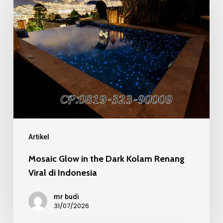
in
the
Dark
Kolam
Renang
Viral
di
Indonesia
Artikel
Mosaic Glow in the Dark Kolam Renang
Viral di Indonesia
mr budi
31/07/2026