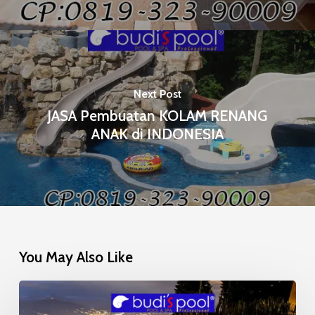
Next Post
JASA Pembuatan KOLAM RENANG
ANAK di INDONESIA
You May Also Like
Mosaic
Glow