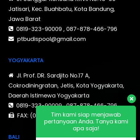
Jatisari, Kec. Buahbatu, Kota Bandung,
Jawa Barat
0819-323-90009 , 087-878-466-796
ptbudispool@gmail.com
YOGYAKARTA
Jl. Prof. DR. Sardjito No.17 A,
Cokrodiningratan, Jetis, Kota Yogyakarta,
Daerah Istimewa Yogyakarta
0819-323-90009 , 087-878-466-796
Tim kami siap menjawab
FAX: (021) 780 7511
pertanyaan Anda. Tanya kami
apa saja!
BALI