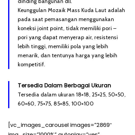
dinding bangunan dll.
Keunggulan Mozaik Mass Kuda Laut adalah
pada saat pemasangan menggunakan
koneksi joint point, tidak memiliki pori –
pori yang dapat menyerap air, resistensi
lebih tinggi, memiliki pola yang lebih
menarik, dan tentunya harga yang lebih
kompetitif.
Tersedia Dalam Berbagai Ukuran
Tersedia dalam ukuran 18×18, 25×25, 50×50,
60×60, 75×75, 85×85, 100×100
[vc_images_carousel images=”2869″
img_size=”1000%” autoplay=”yes”