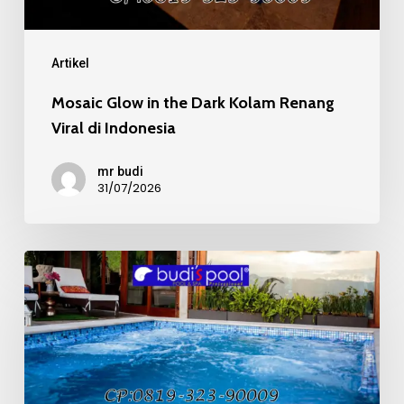
di
Indonesia
Artikel
Mosaic Glow in the Dark Kolam Renang
Viral di Indonesia
mr budi
31/07/2026
Mosaic
Kaca
Recycle
pada
Kolam