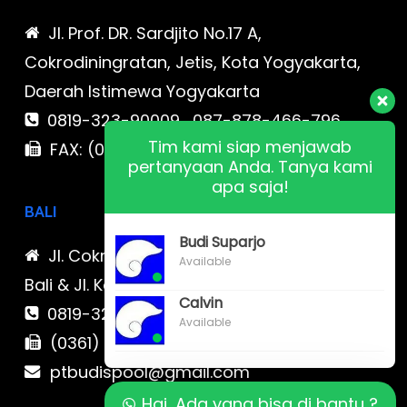
Jl. Prof. DR. Sardjito No.17 A,
Cokrodiningratan, Jetis, Kota Yogyakarta,
Daerah Istimewa Yogyakarta
0819-323-90009 , 087-878-466-796
Tim kami siap menjawab
FAX: (021) 780 7511
pertanyaan Anda. Tanya kami
apa saja!
BALI
Budi Suparjo
Jl. Cokroaminoto No. 17 Denpasar 80116
Available
Bali & Jl. Kerobokan No. 54, Kuta, Bali bali 2
Calvin
0819-323-90009 , 087-878-466-796
Available
(0361) 734 983
ptbudispool@gmail.com
Hai, Ada yang bisa di bantu ?