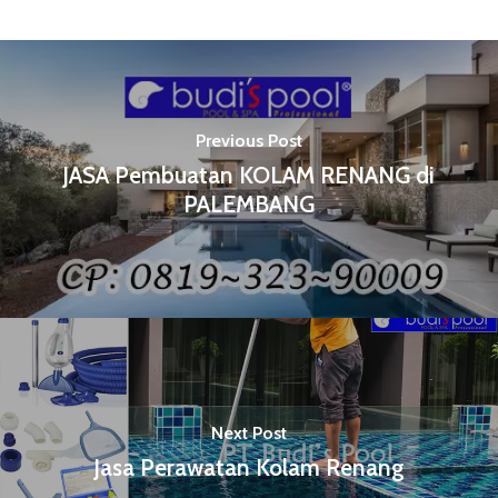
Previous Post
JASA Pembuatan KOLAM RENANG di
PALEMBANG
Next Post
Jasa Perawatan Kolam Renang