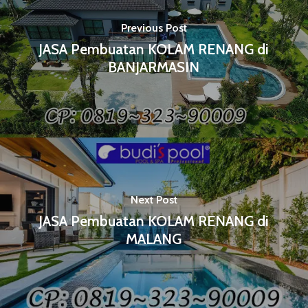
Previous Post
JASA Pembuatan KOLAM RENANG di
BANJARMASIN
Next Post
JASA Pembuatan KOLAM RENANG di
MALANG