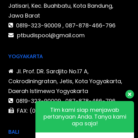
Jatisari, Kec. Buahbatu, Kota Bandung,
Jawa Barat
0819-323-90009 , 087-878-466-796
ptbudispool@gmail.com
YOGYAKARTA
Jl. Prof. DR. Sardjito No.17 A,
Cokrodiningratan, Jetis, Kota Yogyakarta,
Daerah Istimewa Yogyakarta
0819-323-90009 , 087-878-466-796
Tim kami siap menjawab
FAX: (021) 780 7511
pertanyaan Anda. Tanya kami
apa saja!
BALI