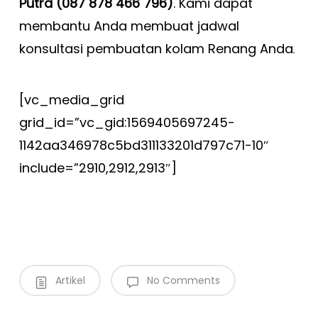
Putra (087 878 466 796)
. Kami dapat
membantu Anda membuat jadwal
konsultasi pembuatan kolam Renang Anda
.
[vc_media_grid
grid_id=”vc_gid:1569405697245-
1142aa346978c5bd311133201d797c71-10″
include=”2910,2912,2913″]
Artikel
No Comments