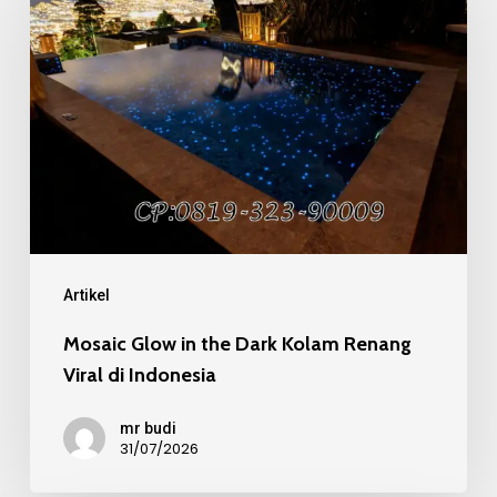
in
the
Dark
Kolam
Renang
Viral
di
Indonesia
Artikel
Mosaic Glow in the Dark Kolam Renang
Viral di Indonesia
mr budi
31/07/2026