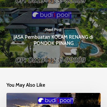
Next Post
JASA Pembuatan KOLAM RENANG di
PONDOK PINANG
You May Also Like
Mosaic
Glow