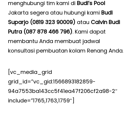
menghubungi tim kami di
Budi’s Pool
Jakarta segera atau hubungi kami
Budi
Suparjo (0819 323 90009)
atau
Calvin Budi
Putra (087 878 466 796)
. Kami dapat
membantu Anda membuat jadwal
konsultasi pembuatan kolam Renang Anda
.
[vc_media_grid
grid_id=”vc_gid:1566893182859-
94a7553ba143cc5f41ea47f206cf2a98-2″
include=”1765,1763,1759″]