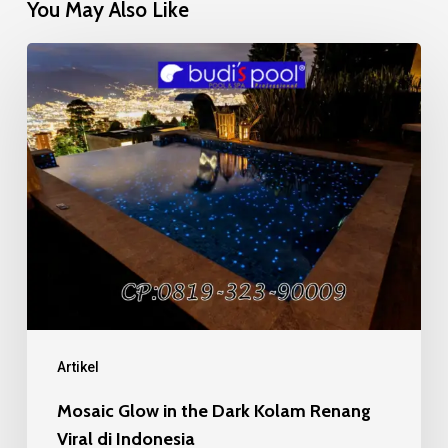
You May Also Like
Mosaic
Glow
in
the
Dark
Kolam
Renang
Viral
di
Indonesia
Artikel
Mosaic Glow in the Dark Kolam Renang
Viral di Indonesia