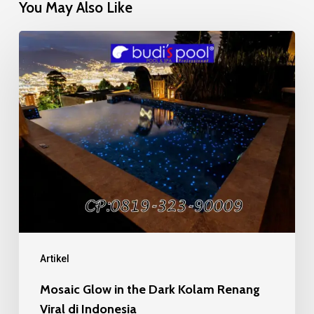
You May Also Like
Mosaic
Glow
in
the
Dark
Kolam
Renang
Viral
di
Indonesia
Artikel
Mosaic Glow in the Dark Kolam Renang
Viral di Indonesia