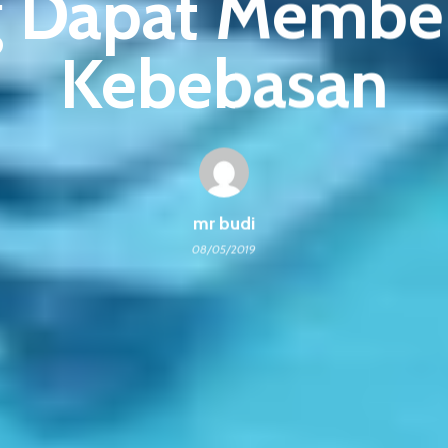
 Dapat Membe
Kebebasan
mr budi
08/05/2019