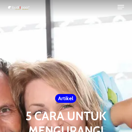
Menu
Skip
to
Close
main
Menu
content
Artikel
5 CARA UNTUK
MENGURANGI