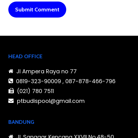
HEAD OFFICE
Jl Ampera Raya no 77
0819-323-90009 , 087-878-466-796
(021) 780 7511
ptbudispool@gmail.com
BANDUNG
Jl. Sanggar Kencana XXVII No.48-50