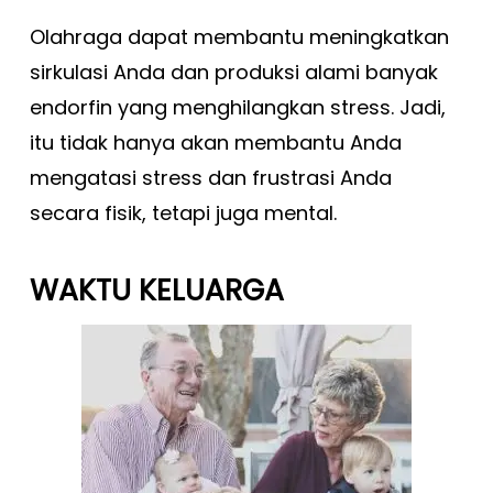
Olahraga dapat membantu meningkatkan
sirkulasi Anda dan produksi alami banyak
endorfin yang menghilangkan stress. Jadi,
itu tidak hanya akan membantu Anda
mengatasi stress dan frustrasi Anda
secara fisik, tetapi juga mental.
WAKTU KELUARGA