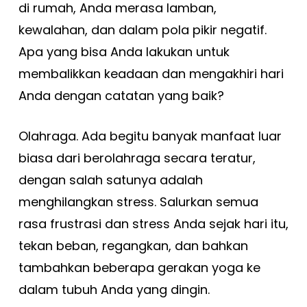
di rumah, Anda merasa lamban,
kewalahan, dan dalam pola pikir negatif.
Apa yang bisa Anda lakukan untuk
membalikkan keadaan dan mengakhiri hari
Anda dengan catatan yang baik?
Olahraga. Ada begitu banyak manfaat luar
biasa dari berolahraga secara teratur,
dengan salah satunya adalah
menghilangkan stress. Salurkan semua
rasa frustrasi dan stress Anda sejak hari itu,
tekan beban, regangkan, dan bahkan
tambahkan beberapa gerakan yoga ke
dalam tubuh Anda yang dingin.