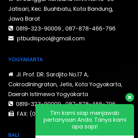
Jatisari, Kec. Buahbatu, Kota Bandung,
Jawa Barat
0819-323-90009 , 087-878-466-796
ptbudispool@gmail.com
YOGYAKARTA
Jl. Prof. DR. Sardjito No.17 A,
Cokrodiningratan, Jetis, Kota Yogyakarta,
Daerah Istimewa Yogyakarta
0819-323-90009 , 087-878-466-796
Tim kami siap menjawab
FAX: (021) 780 7511
pertanyaan Anda. Tanya kami
apa saja!
BALI