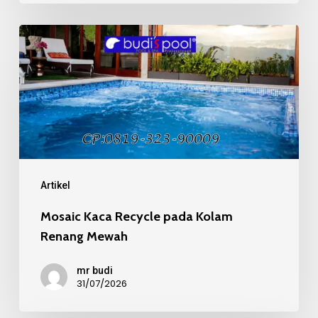
Mosaic
Kaca
Recycle
pada
Kolam
Renang
Mewah
Artikel
Mosaic Kaca Recycle pada Kolam
Renang Mewah
mr budi
31/07/2026