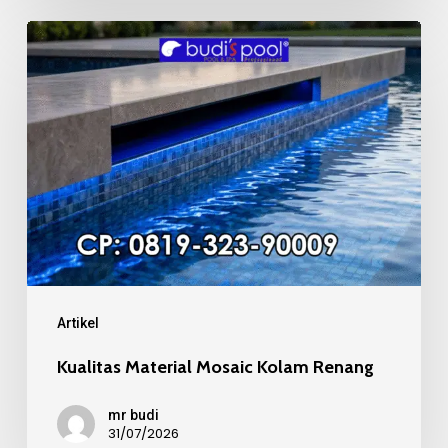
Kualitas
Material
Mosaic
Kolam
Renang
Artikel
Kualitas Material Mosaic Kolam Renang
mr budi
31/07/2026