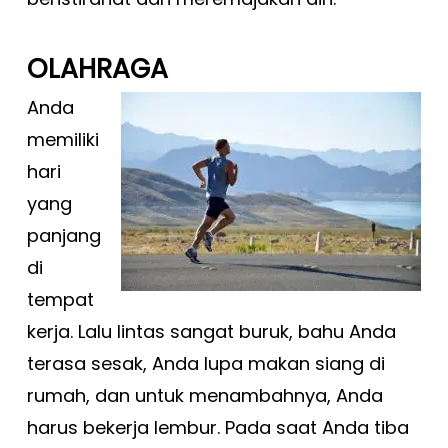
OLAHRAGA
Anda
memiliki
hari
yang
panjang
di
tempat
kerja. Lalu lintas sangat buruk, bahu Anda
terasa sesak, Anda lupa makan siang di
rumah, dan untuk menambahnya, Anda
harus bekerja lembur. Pada saat Anda tiba