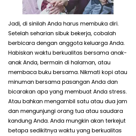
Jadi, di sinilah Anda harus membuka diri.
Setelah seharian sibuk bekerja, cobalah
berbicara dengan anggota keluarga Anda.
Habiskan waktu berkualitas bersama anak-
anak Anda, bermain di halaman, atau
membaca buku bersama. Nikmati kopi atau
minuman bersama pasangan Anda dan
bicarakan apa yang membuat Anda stress.
Atau bahkan mengambil satu atau dua jam
dan mengunjungi orang tua atau saudara
kandung Anda. Anda mungkin akan terkejut
betapa sedikitnya waktu yang berkualitas