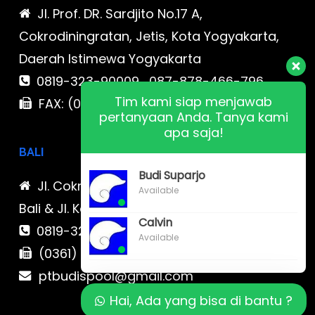
Jl. Prof. DR. Sardjito No.17 A,
Cokrodiningratan, Jetis, Kota Yogyakarta,
Daerah Istimewa Yogyakarta
0819-323-90009 , 087-878-466-796
Tim kami siap menjawab
FAX: (021) 780 7511
pertanyaan Anda. Tanya kami
apa saja!
BALI
Budi Suparjo
Jl. Cokroaminoto No. 17 Denpasar 80116
Available
Bali & Jl. Kerobokan No. 54, Kuta, Bali bali 2
Calvin
0819-323-90009 , 087-878-466-796
Available
(0361) 734 983
ptbudispool@gmail.com
Hai, Ada yang bisa di bantu ?