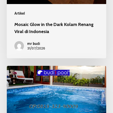
Indonesia
Artikel
Mosaic Glow in the Dark Kolam Renang
Viral di Indonesia
mr budi
31/07/2026
Mosaic
Kaca
Recycle
pada
Kolam
Renang