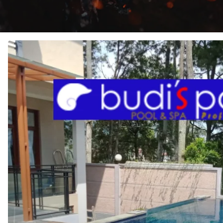
JASA
Pembuatan
KOLAM
RENANG
di
SERENADE
GOLF
ISLAND