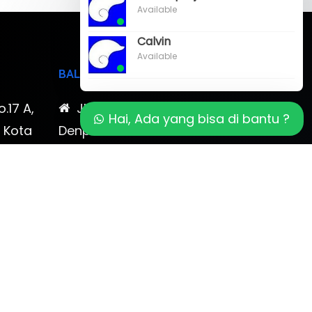
Available
Calvin
Available
BALI
o.17 A,
Jl. Cokroaminoto No. 17
Hai, Ada yang bisa di bantu ?
, Kota
Denpasar 80116 Bali & Jl.
timewa
Kerobokan No. 54, Kuta, Bali
bali 2
7-878-
0819-323-90009 , 087-878-
466-796
(0361) 734 983
ptbudispool@gmail.com