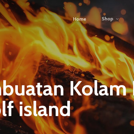
Shop
Home
buatan Kolam
f island