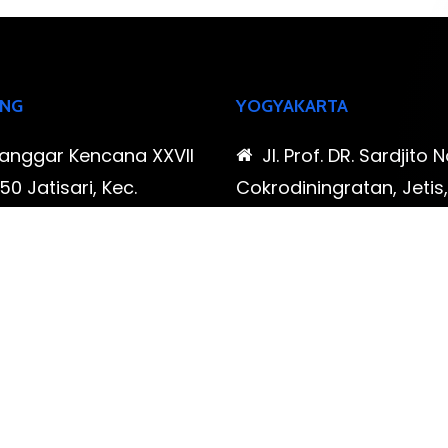
NG
YOGYAKARTA
Sanggar Kencana XXVII
Jl. Prof. DR. Sardjito N
0 Jatisari, Kec.
Cokrodiningratan, Jetis
tu, Kota Bandung,
Yogyakarta, Daerah Is
Barat
Yogyakarta
-323-90009 , 087-878-
0819-323-90009 , 08
96
466-796
udispool@gmail.com
FAX: (021) 780 7511