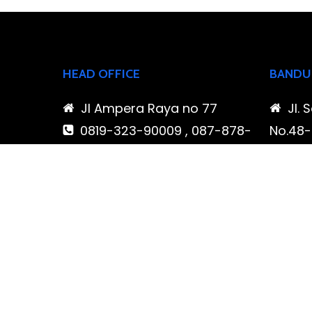
HEAD OFFICE
BANDU
Jl Ampera Raya no 77
Jl. 
0819-323-90009 , 087-878-
No.48-5
466-796
Buahba
(021) 780 7511
Jawa 
ptbudispool@gmail.com
0819
466-7
ptb