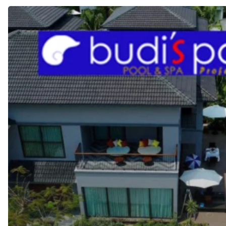
JASA
Pembuatan
KOLAM
RENANG
di
PIK