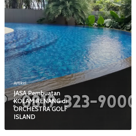
di
ORCHESTRA
GOLF
ISLAND
Artikel
JASA Pembuatan
KOLAM RENANG di
ORCHESTRA GOLF
ISLAND