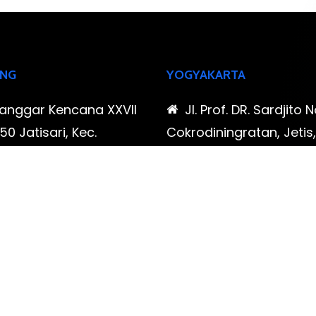
NG
YOGYAKARTA
Sanggar Kencana XXVII
Jl. Prof. DR. Sardjito N
0 Jatisari, Kec.
Cokrodiningratan, Jetis
tu, Kota Bandung,
Yogyakarta, Daerah Is
Barat
Yogyakarta
-323-90009 , 087-878-
0819-323-90009 , 08
96
466-796
udispool@gmail.com
FAX: (021) 780 7511