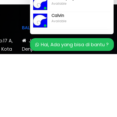
Available
Calvin
Available
BALI
o.17 A,
Jl. Cokroaminoto No. 17
Hai, Ada yang bisa di bantu ?
, Kota
Denpasar 80116 Bali & Jl.
timewa
Kerobokan No. 54, Kuta, Bali
bali 2
7-878-
0819-323-90009 , 087-878-
466-796
(0361) 734 983
ptbudispool@gmail.com