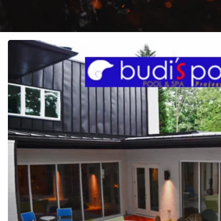
JASA
Pembuatan
KOLAM
RENANG
di
MAGETAN