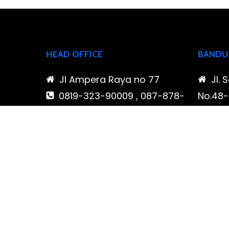
HEAD OFFICE
BANDU
Jl Ampera Raya no 77
Jl. 
0819-323-90009 , 087-878-
No.48-5
466-796
Buahba
(021) 780 7511
Jawa 
ptbudispool@gmail.com
0819
466-7
ptb