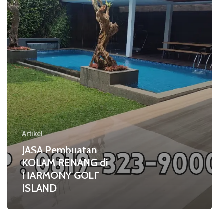
di
HARMONY
GOLF
ISLAND
Artikel
JASA Pembuatan
KOLAM RENANG di
HARMONY GOLF
ISLAND