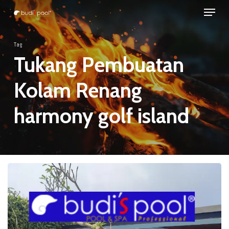
Menu
Skip
to
Close
main
Tag
Menu
content
Tukang Pembuatan
Kolam Renang
harmony golf island
JASA
Pembuatan
KOLAM
RENANG