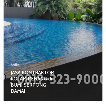
di
BUMI
SERPONG
DAMAI
Artikel
JASA KONTRAKTOR
KOLAM RENANG di
BUMI SERPONG
DAMAI