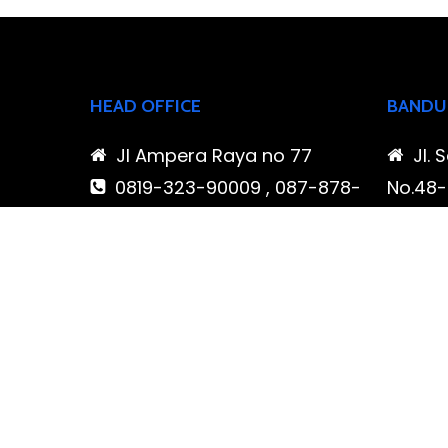
HEAD OFFICE
BANDU
Jl Ampera Raya no 77
Jl. 
0819-323-90009 , 087-878-
No.48-5
466-796
Buahba
(021) 780 7511
Jawa 
ptbudispool@gmail.com
0819
466-7
ptb