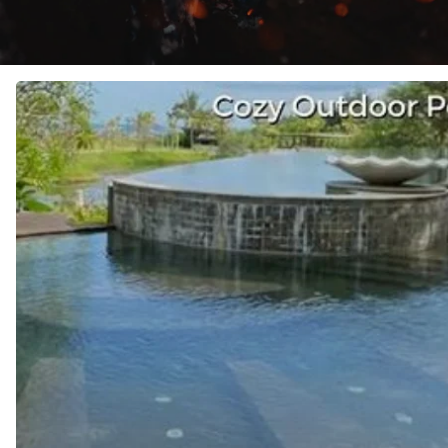
JASA
Pembuatan
KOLAM
RENANG
di
WONOSARI