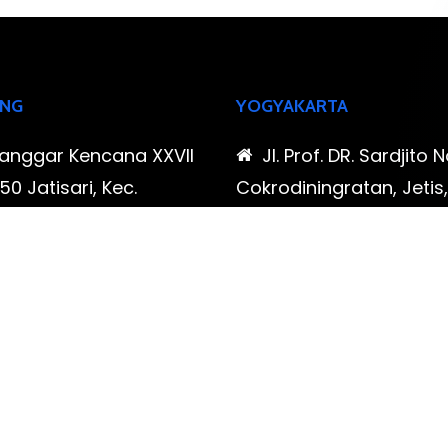
NG
YOGYAKARTA
Sanggar Kencana XXVII
Jl. Prof. DR. Sardjito N
0 Jatisari, Kec.
Cokrodiningratan, Jetis
tu, Kota Bandung,
Yogyakarta, Daerah Is
Barat
Yogyakarta
-323-90009 , 087-878-
0819-323-90009 , 08
96
466-796
udispool@gmail.com
FAX: (021) 780 7511