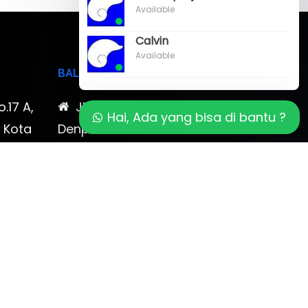
Available
Calvin
Available
BALI
o.17 A,
Jl. Cokroaminoto No. 17
Hai, Ada yang bisa di bantu ?
, Kota
Denpasar 80116 Bali & Jl.
timewa
Kerobokan No. 54, Kuta, Bali
bali 2
7-878-
0819-323-90009 , 087-878-
466-796
(0361) 734 983
ptbudispool@gmail.com