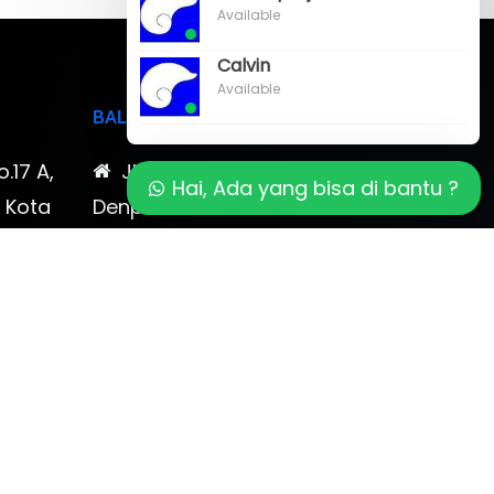
Available
Calvin
Available
BALI
o.17 A,
Jl. Cokroaminoto No. 17
Hai, Ada yang bisa di bantu ?
, Kota
Denpasar 80116 Bali & Jl.
timewa
Kerobokan No. 54, Kuta, Bali
bali 2
7-878-
0819-323-90009 , 087-878-
466-796
(0361) 734 983
ptbudispool@gmail.com