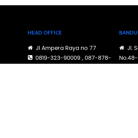
HEAD OFFICE
BANDU
Jl Ampera Raya no 77
Jl. 
0819-323-90009 , 087-878-
No.48-5
466-796
Buahba
(021) 780 7511
Jawa 
ptbudispool@gmail.com
0819
466-7
ptb