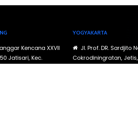
NG
YOGYAKARTA
Sanggar Kencana XXVII
Jl. Prof. DR. Sardjito N
0 Jatisari, Kec.
Cokrodiningratan, Jetis
tu, Kota Bandung,
Yogyakarta, Daerah Is
Barat
Yogyakarta
-323-90009 , 087-878-
0819-323-90009 , 08
96
466-796
udispool@gmail.com
FAX: (021) 780 7511