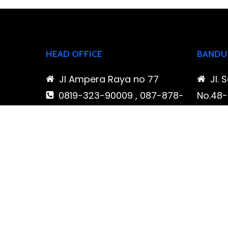
HEAD OFFICE
BANDU
Jl Ampera Raya no 77
Jl. 
0819-323-90009 , 087-878-
No.48-5
466-796
Buahba
(021) 780 7511
Jawa 
ptbudispool@gmail.com
0819
466-7
ptb