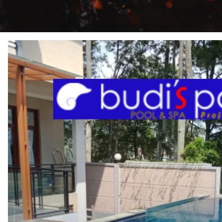
JASA
Pembuatan
KOLAM
RENANG
di
PANTAI
INDAH
KAPUK