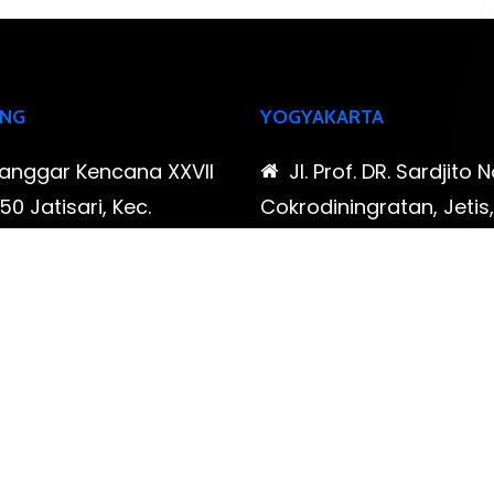
NG
YOGYAKARTA
Sanggar Kencana XXVII
Jl. Prof. DR. Sardjito N
0 Jatisari, Kec.
Cokrodiningratan, Jetis
tu, Kota Bandung,
Yogyakarta, Daerah Is
Barat
Yogyakarta
-323-90009 , 087-878-
0819-323-90009 , 08
96
466-796
udispool@gmail.com
FAX: (021) 780 7511