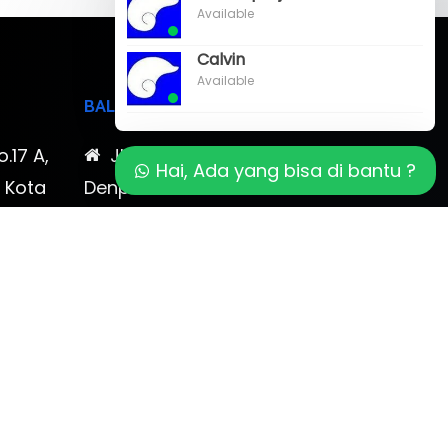
Available
Calvin
Available
BALI
o.17 A,
Jl. Cokroaminoto No. 17
Hai, Ada yang bisa di bantu ?
, Kota
Denpasar 80116 Bali & Jl.
timewa
Kerobokan No. 54, Kuta, Bali
bali 2
7-878-
0819-323-90009 , 087-878-
466-796
(0361) 734 983
ptbudispool@gmail.com