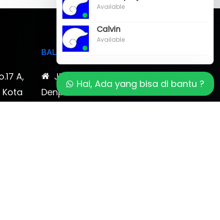
Available
Calvin
Available
BALI
o.17 A,
Jl. Cokroaminoto No. 17
Hai, Ada yang bisa di bantu ?
, Kota
Denpasar 80116 Bali & Jl.
timewa
Kerobokan No. 54, Kuta, Bali
bali 2
7-878-
0819-323-90009 , 087-878-
466-796
(0361) 734 983
ptbudispool@gmail.com