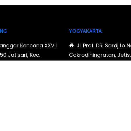
NG
YOGYAKARTA
Sanggar Kencana XXVII
Jl. Prof. DR. Sardjito N
0 Jatisari, Kec.
Cokrodiningratan, Jetis
tu, Kota Bandung,
Yogyakarta, Daerah Is
Barat
Yogyakarta
-323-90009 , 087-878-
0819-323-90009 , 08
96
466-796
udispool@gmail.com
FAX: (021) 780 7511