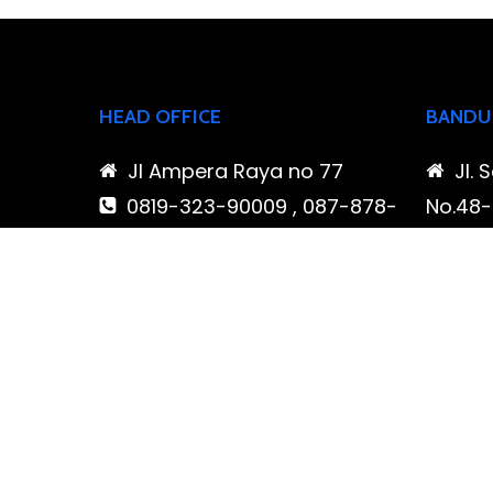
HEAD OFFICE
BANDU
Jl Ampera Raya no 77
Jl. 
0819-323-90009 , 087-878-
No.48-5
466-796
Buahba
(021) 780 7511
Jawa 
ptbudispool@gmail.com
0819
466-7
ptb