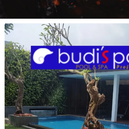
JASA
Pembuatan
KOLAM
RENANG
di
CILOTO