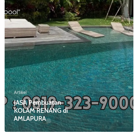
di
AMLAPURA
Artikel
JASA Pembuatan
KOLAM RENANG di
AMLAPURA