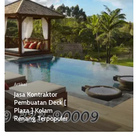
[
Plaza
]
Kolam
Renang
Terpopuler
Artikel
Jasa Kontraktor
Pembuatan Deck [
Plaza ] Kolam
Renang Terpopuler