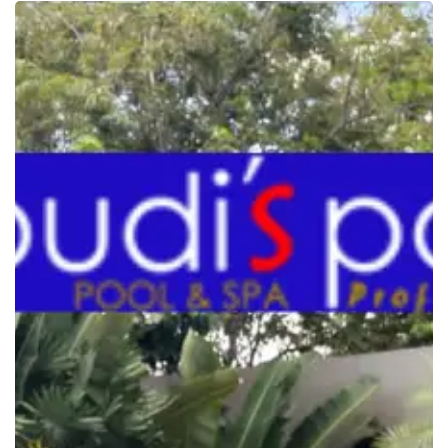
Komponen
Ionizer
Kolam
Renang
untuk
Air
yang
Sehat