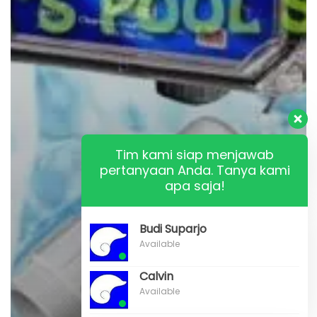
Tim kami siap menjawab
pertanyaan Anda. Tanya kami
apa saja!
Budi Suparjo
Available
Calvin
Available