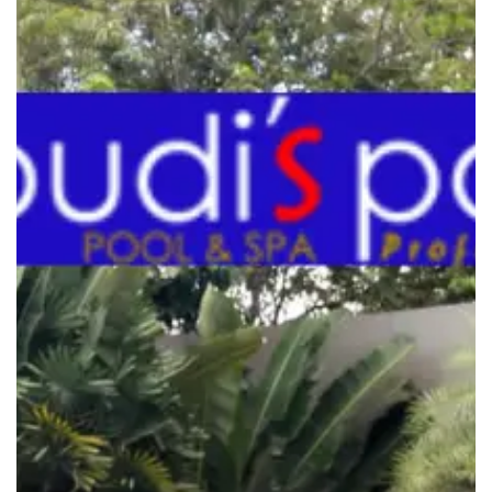
Kolam
Renang
untuk
Air
yang
Sehat