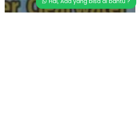
Hai, Ada yang bisa di bantu ?
Artikel
Keberhasilan Teknologi Sanitasi Kolam
Modern
Analisis
Biaya
Salt
Chlorinator
dan
Ionizer