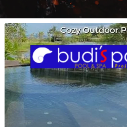
JASA
KONTRAKTOR
KOLAM
RENANG
di
SUKAJADI