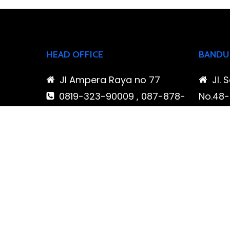
HEAD OFFICE
BANDU
Jl Ampera Raya no 77
Jl. 
0819-323-90009 , 087-878-
No.48-5
466-796
Buahba
(021) 780 7511
Jawa 
ptbudispool@gmail.com
0819
466-7
ptb