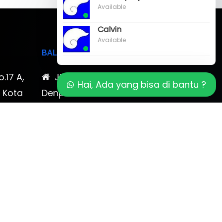
Available
Calvin
Available
BALI
o.17 A,
Jl. Cokroaminoto No. 17
Hai, Ada yang bisa di bantu ?
, Kota
Denpasar 80116 Bali & Jl.
timewa
Kerobokan No. 54, Kuta, Bali
bali 2
7-878-
0819-323-90009 , 087-878-
466-796
(0361) 734 983
ptbudispool@gmail.com