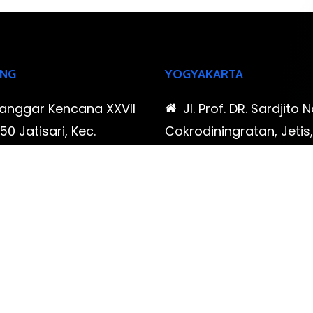
NG
YOGYAKARTA
Sanggar Kencana XXVII
Jl. Prof. DR. Sardjito N
0 Jatisari, Kec.
Cokrodiningratan, Jetis
tu, Kota Bandung,
Yogyakarta, Daerah Is
Barat
Yogyakarta
-323-90009 , 087-878-
0819-323-90009 , 08
96
466-796
udispool@gmail.com
FAX: (021) 780 7511