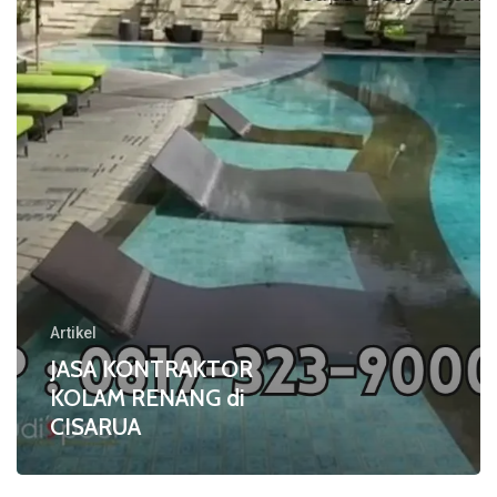
di
CISARUA
Artikel
JASA KONTRAKTOR
KOLAM RENANG di
CISARUA