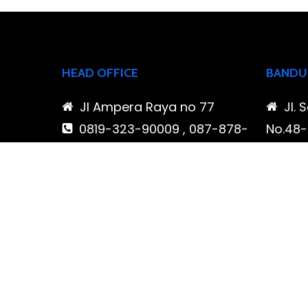
HEAD OFFICE
BANDU
Jl Ampera Raya no 77
Jl. 
0819-323-90009 , 087-878-
No.48-5
466-796
Buahba
(021) 780 7511
Jawa 
ptbudispool@gmail.com
0819
466-7
ptb