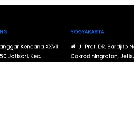
NG
YOGYAKARTA
Sanggar Kencana XXVII
Jl. Prof. DR. Sardjito N
0 Jatisari, Kec.
Cokrodiningratan, Jetis
tu, Kota Bandung,
Yogyakarta, Daerah Is
Barat
Yogyakarta
-323-90009 , 087-878-
0819-323-90009 , 08
96
466-796
udispool@gmail.com
FAX: (021) 780 7511