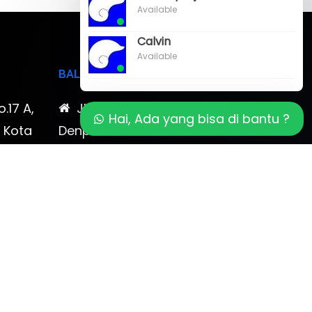
Available
Calvin
Available
BALI
o.17 A,
Jl. Cokroaminoto No. 17
Hai, Ada yang bisa di bantu ?
, Kota
Denpasar 80116 Bali & Jl.
timewa
Kerobokan No. 54, Kuta, Bali
bali 2
7-878-
0819-323-90009 , 087-878-
466-796
(0361) 734 983
ptbudispool@gmail.com