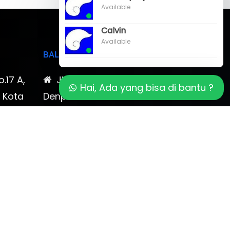
Available
Calvin
Available
BALI
o.17 A,
Jl. Cokroaminoto No. 17
Hai, Ada yang bisa di bantu ?
, Kota
Denpasar 80116 Bali & Jl.
timewa
Kerobokan No. 54, Kuta, Bali
bali 2
7-878-
0819-323-90009 , 087-878-
466-796
(0361) 734 983
ptbudispool@gmail.com