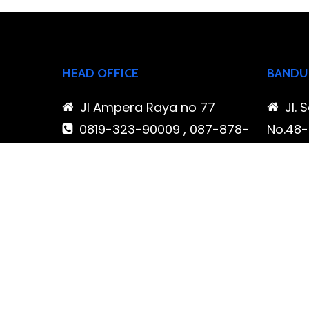
HEAD OFFICE
BANDU
Jl Ampera Raya no 77
Jl. 
0819-323-90009 , 087-878-
No.48-5
466-796
Buahba
(021) 780 7511
Jawa 
ptbudispool@gmail.com
0819
466-7
ptb