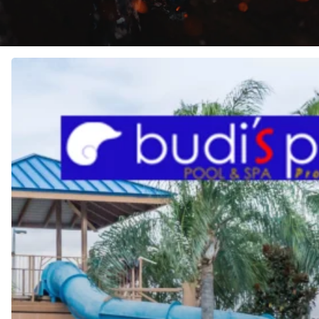
JASA
Pembuatan
KOLAM
RENANG
REKREASI
di
INDONESIA