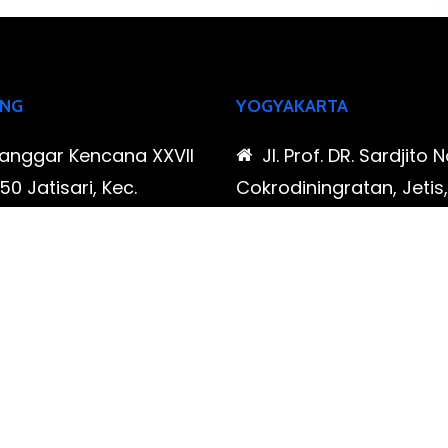
NG
YOGYAKARTA
Sanggar Kencana XXVII
Jl. Prof. DR. Sardjito N
0 Jatisari, Kec.
Cokrodiningratan, Jetis
tu, Kota Bandung,
Yogyakarta, Daerah Is
Barat
Yogyakarta
-323-90009 , 087-878-
0819-323-90009 , 08
96
466-796
udispool@gmail.com
FAX: (021) 780 7511