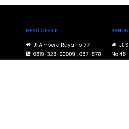
HEAD OFFICE
BANDU
Jl Ampera Raya no 77
Jl. 
0819-323-90009 , 087-878-
No.48-5
466-796
Buahba
(021) 780 7511
Jawa 
ptbudispool@gmail.com
0819
466-7
ptb