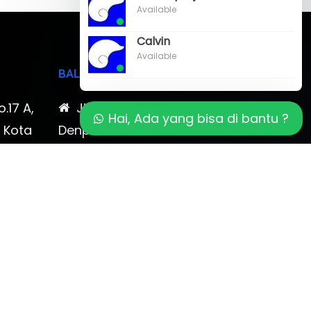
Available
Calvin
Available
BALI
o.17 A,
Jl. Cokroaminoto No. 17
Hai, Ada yang bisa di bantu ?
, Kota
Denpasar 80116 Bali & Jl.
timewa
Kerobokan No. 54, Kuta, Bali
bali 2
7-878-
0819-323-90009 , 087-878-
466-796
(0361) 734 983
ptbudispool@gmail.com