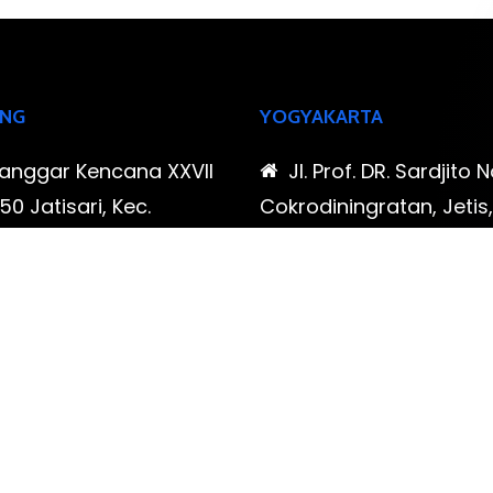
NG
YOGYAKARTA
Sanggar Kencana XXVII
Jl. Prof. DR. Sardjito N
0 Jatisari, Kec.
Cokrodiningratan, Jetis
tu, Kota Bandung,
Yogyakarta, Daerah Is
Barat
Yogyakarta
-323-90009 , 087-878-
0819-323-90009 , 08
96
466-796
udispool@gmail.com
FAX: (021) 780 7511