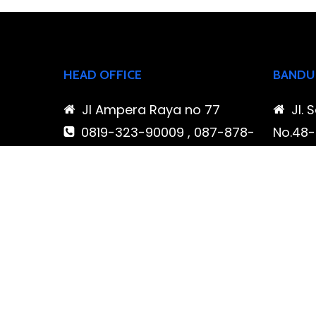
HEAD OFFICE
BANDU
Jl Ampera Raya no 77
Jl. 
0819-323-90009 , 087-878-
No.48-5
466-796
Buahba
(021) 780 7511
Jawa 
ptbudispool@gmail.com
0819
466-7
ptb