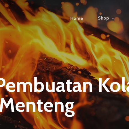
Shop
Home
 Pembuatan Ko
 Menteng