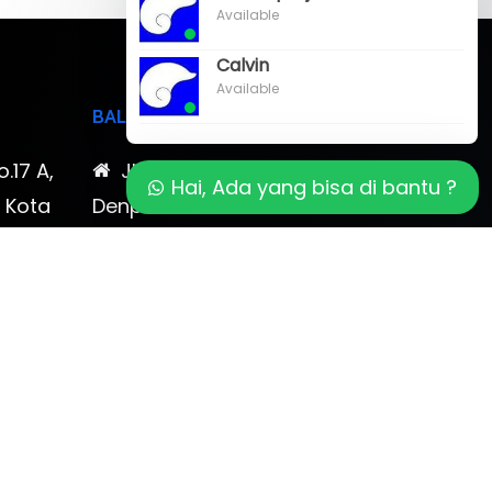
Available
Calvin
Available
BALI
o.17 A,
Jl. Cokroaminoto No. 17
Hai, Ada yang bisa di bantu ?
, Kota
Denpasar 80116 Bali & Jl.
timewa
Kerobokan No. 54, Kuta, Bali
bali 2
7-878-
0819-323-90009 , 087-878-
466-796
(0361) 734 983
ptbudispool@gmail.com