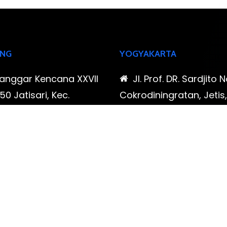
NG
YOGYAKARTA
Sanggar Kencana XXVII
Jl. Prof. DR. Sardjito N
0 Jatisari, Kec.
Cokrodiningratan, Jetis
tu, Kota Bandung,
Yogyakarta, Daerah Is
Barat
Yogyakarta
-323-90009 , 087-878-
0819-323-90009 , 08
96
466-796
udispool@gmail.com
FAX: (021) 780 7511