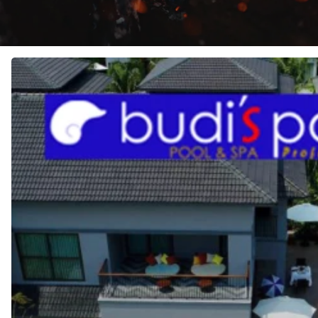
JASA
Pembuatan
KOLAM
RENANG
di
MENTENG