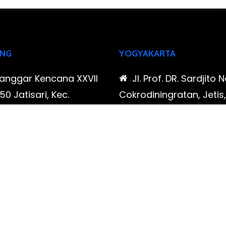
NG
YOGYAKARTA
Sanggar Kencana XXVII
Jl. Prof. DR. Sardjito N
0 Jatisari, Kec.
Cokrodiningratan, Jetis
tu, Kota Bandung,
Yogyakarta, Daerah Is
Barat
Yogyakarta
-323-90009 , 087-878-
0819-323-90009 , 08
96
466-796
udispool@gmail.com
FAX: (021) 780 7511