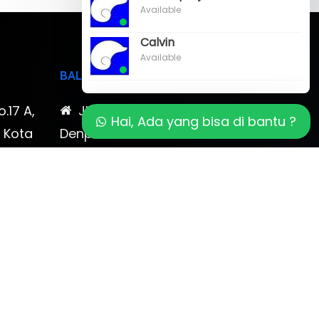
Available
Calvin
Available
BALI
o.17 A,
Jl. Cokroaminoto No. 17
Hai, Ada yang bisa di bantu ?
, Kota
Denpasar 80116 Bali & Jl.
timewa
Kerobokan No. 54, Kuta, Bali
bali 2
7-878-
0819-323-90009 , 087-878-
466-796
(0361) 734 983
ptbudispool@gmail.com