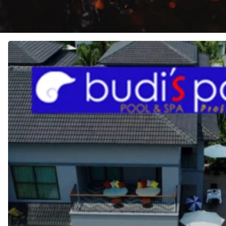
JASA
Pembuatan
KOLAM
RENANG
di
PLUIT