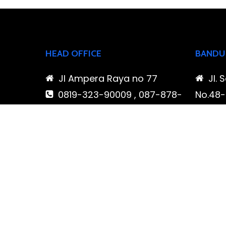
HEAD OFFICE
BANDU
Jl Ampera Raya no 77
Jl. 
0819-323-90009 , 087-878-
No.48-5
466-796
Buahba
(021) 780 7511
Jawa 
ptbudispool@gmail.com
0819
466-7
ptb