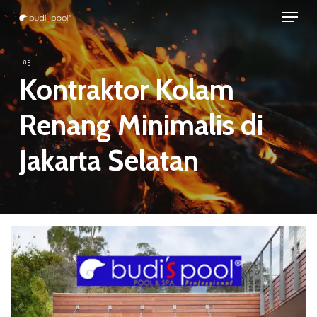
Menu
Skip
to
Close
main
Tag
Menu
content
Kontraktor Kolam
Renang Minimalis di
Jakarta Selatan
JASA
Pembuatan
KOLAM
RENANG