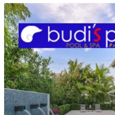
JASA
Pembuatan
KOLAM
RENANG
di
CILEGON