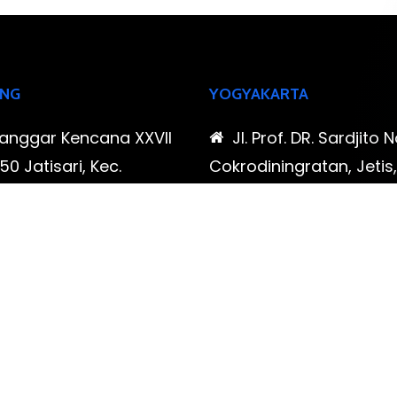
NG
YOGYAKARTA
Sanggar Kencana XXVII
Jl. Prof. DR. Sardjito N
0 Jatisari, Kec.
Cokrodiningratan, Jetis
tu, Kota Bandung,
Yogyakarta, Daerah Is
Barat
Yogyakarta
-323-90009 , 087-878-
0819-323-90009 , 08
96
466-796
udispool@gmail.com
FAX: (021) 780 7511