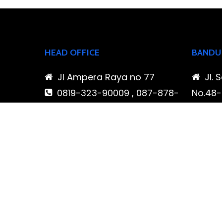
HEAD OFFICE
BANDU
Jl Ampera Raya no 77
Jl. 
0819-323-90009 , 087-878-
No.48-5
466-796
Buahba
(021) 780 7511
Jawa 
ptbudispool@gmail.com
0819
466-7
ptb