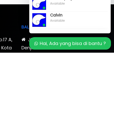
Available
Calvin
Available
BALI
o.17 A,
Jl. Cokroaminoto No. 17
Hai, Ada yang bisa di bantu ?
, Kota
Denpasar 80116 Bali & Jl.
timewa
Kerobokan No. 54, Kuta, Bali
bali 2
7-878-
0819-323-90009 , 087-878-
466-796
(0361) 734 983
ptbudispool@gmail.com