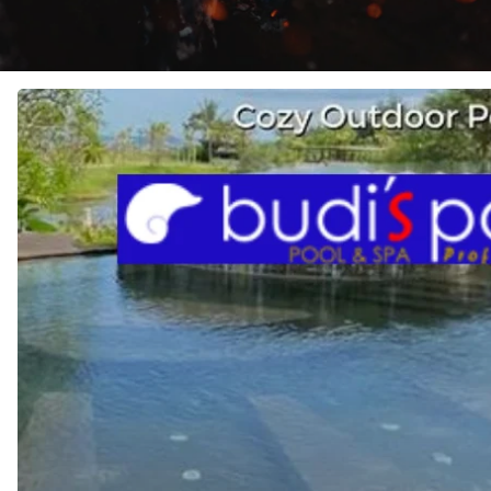
JASA
KONTRAKTOR
KOLAM
RENANG
di
BUMI
SHANGRILA
JAYA