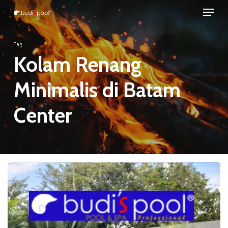
Menu
Skip
to
Close
main
Tag
Menu
content
Kolam Renang
Minimalis di Batam
Center
JASA
KONTRAKTOR
KOLAM
RENANG