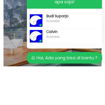
apa saja!
Budi Suparjo
Available
Calvin
Available
Hai, Ada yang bisa di bantu ?
Artikel
Inilah MANFAAT TERAPI KOLAM