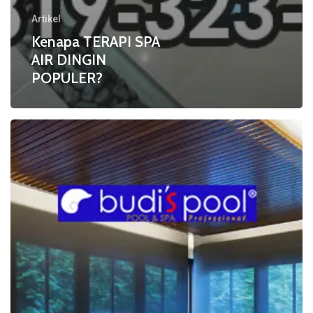
Artikel
Kenapa TERAPI SPA
AIR DINGIN
POPULER?
EFEK
PENDINGINAN
atau
COOL
DOWN
EFFECTS
pada
TERAPI
KOLAM