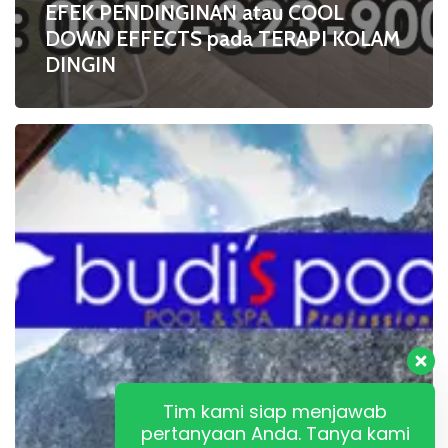
EFEK PENDINGINAN atau COOL
DOWN EFFECTS pada TERAPI KOLAM
DINGIN
Inilah
MANFAAT
TERAPI
KOLAM
DINGIN
atau
COLD
POOL
Tim kami siap menjawab
pertanyaan Anda. Tanya kami