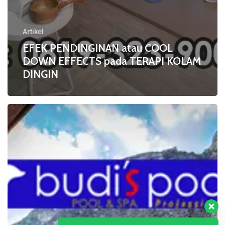
Artikel
EFEK PENDINGINAN atau COOL
DOWN EFFECTS pada TERAPI KOLAM
DINGIN
Inilah
MANFAAT
TERAPI
KOLAM
DINGIN
atau
COLD
POOL