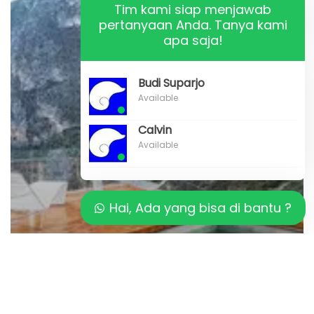
Tim kami siap menjawab
pertanyaan Anda. Tanya kami
apa saja!
Budi Suparjo
Available
Calvin
Available
Hai, Ada yang bisa di bantu ?