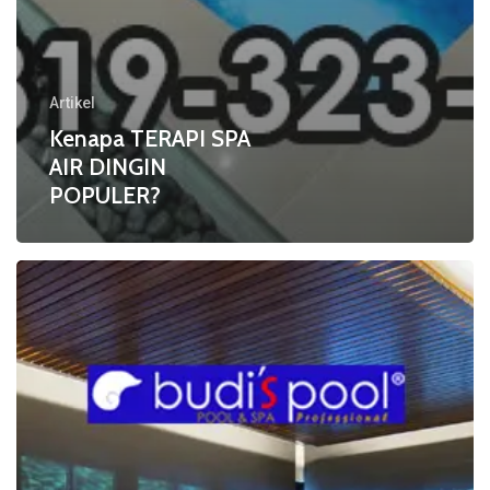
Artikel
Kenapa TERAPI SPA
AIR DINGIN
POPULER?
EFEK
PENDINGINAN
atau
COOL
DOWN
EFFECTS
pada