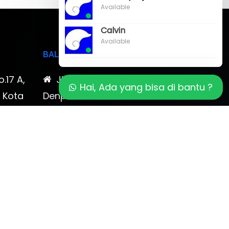
Available
Calvin
Available
BALI
o.17 A,
Jl. Cokroaminoto No. 17
Hai, Ada yang bisa di bantu ?
, Kota
Denpasar 80116 Bali & Jl.
timewa
Kerobokan No. 54, Kuta, Bali
bali 2
7-878-
0819-323-90009 , 087-878-
466-796
(0361) 734 983
ptbudispool@gmail.com