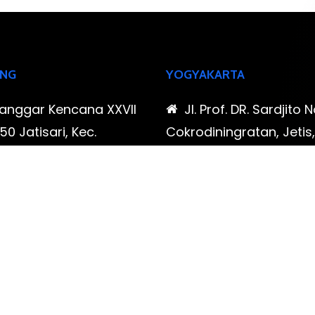
NG
YOGYAKARTA
Sanggar Kencana XXVII
Jl. Prof. DR. Sardjito N
0 Jatisari, Kec.
Cokrodiningratan, Jetis
tu, Kota Bandung,
Yogyakarta, Daerah Is
Barat
Yogyakarta
-323-90009 , 087-878-
0819-323-90009 , 08
96
466-796
udispool@gmail.com
FAX: (021) 780 7511