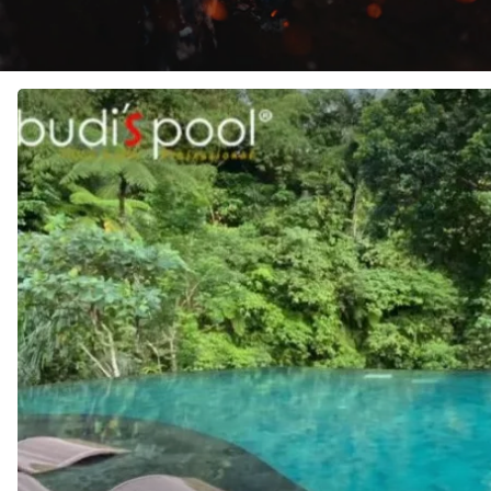
JASA
Pembuatan
KOLAM
RENANG
di
NUSA
PENIDA