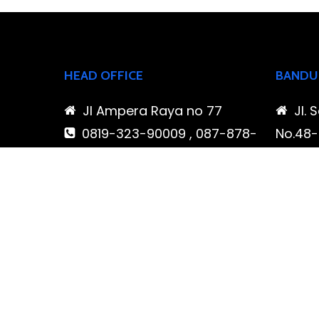
HEAD OFFICE
BANDU
Jl Ampera Raya no 77
Jl. 
0819-323-90009 , 087-878-
No.48-5
466-796
Buahba
(021) 780 7511
Jawa 
ptbudispool@gmail.com
0819
466-7
ptb