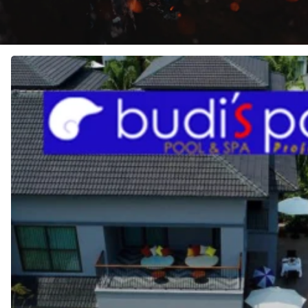
JASA
Pembuatan
KOLAM
RENANG
di
CEMPAKA
PUTIH