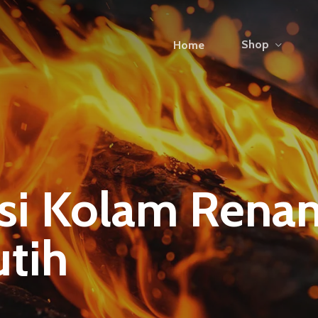
Shop
Home
si Kolam Renan
tih