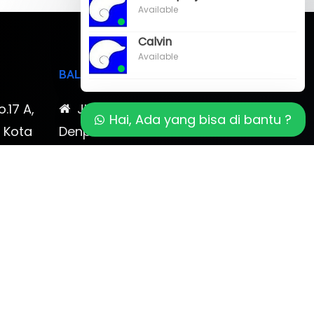
Available
Calvin
Available
BALI
o.17 A,
Jl. Cokroaminoto No. 17
Hai, Ada yang bisa di bantu ?
, Kota
Denpasar 80116 Bali & Jl.
timewa
Kerobokan No. 54, Kuta, Bali
bali 2
7-878-
0819-323-90009 , 087-878-
466-796
(0361) 734 983
ptbudispool@gmail.com