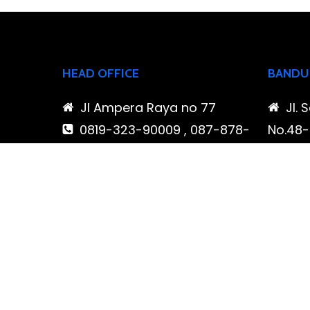
HEAD OFFICE
BANDU
Jl Ampera Raya no 77
Jl. 
0819-323-90009 , 087-878-
No.48-5
466-796
Buahba
(021) 780 7511
Jawa 
ptbudispool@gmail.com
0819
466-7
ptb