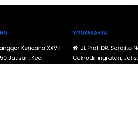
NG
YOGYAKARTA
Sanggar Kencana XXVII
Jl. Prof. DR. Sardjito N
0 Jatisari, Kec.
Cokrodiningratan, Jetis
tu, Kota Bandung,
Yogyakarta, Daerah Is
Barat
Yogyakarta
-323-90009 , 087-878-
0819-323-90009 , 08
96
466-796
udispool@gmail.com
FAX: (021) 780 7511